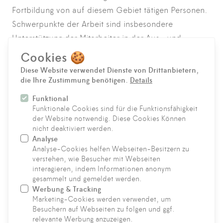
Fortbildung von auf diesem Gebiet tätigen Personen.
Schwerpunkte der Arbeit sind insbesondere
Unterstützung der Mitarbeiter in der Aus- und
Weiterbildung
Cookies 🍪
Durchführung wissenschaftlicher Veranstaltungen
Diese Website verwendet Dienste von Drittanbietern,
Förderung wissenschaftlicher Kooperationen
die Ihre Zustimmung benötigen.
Details
Über Ihre Hilfe in Form einer Spende freuen wir uns
Funktional
sehr.
Funktionale Cookies sind für die Funktionsfähigkeit
der Website notwendig. Diese Cookies Können
Hufeland Akademie Bad Mergentheim e.V.
nicht deaktiviert werden.
Volksbank Main-Tauber
Analyse
IBAN: DE60673900000086498820
Analyse-Cookies helfen Webseiten-Besitzern zu
verstehen, wie Besucher mit Webseiten
BIC: GENODE61WTH
interagieren, indem Informationen anonym
gesammelt und gemeldet werden.
Werbung & Tracking
Marketing-Cookies werden verwendet, um
KONTAKT
Besuchern auf Webseiten zu folgen und ggf.
relevante Werbung anzuzeigen.