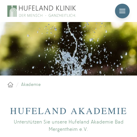
MENÜ
/
Akademie
Startseite
HUFELAND AKADEMIE
Unterstützen Sie unsere Hufeland Akademie Bad
Mergentheim e.V.