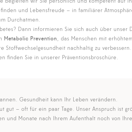
de begleiten wir Sie persönlich und kompetent auf 
inden und Lebensfreude – in familiärer Atmosphäre
zum Durchatmen.
abetes? Dann informieren Sie sich auch über unser 
mm
Metabolic Prevention
, das Menschen mit erhöhtem
hre Stoffwechselgesundheit nachhaltig zu verbessern.
en finden Sie in unserer
Präventionsbroschüre.
annen. Gesundheit kann Ihr Leben verändern.
ut gut – oft für ein paar Tage. Unser Anspruch ist g
n und Monate nach Ihrem Aufenthalt noch von Ihre