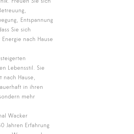
ik. Freuen Sie sich
Betreuung,
ewegung, Entspannung
ass Sie sich
r Energie nach Hause
steigerten
n Lebensstil. Sie
t nach Hause,
uerhaft in ihren
, sondern mehr
inal Wacker
30 Jahren Erfahrung