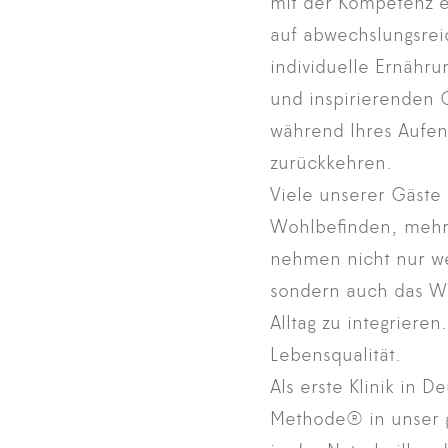
mit der Kompetenz e
auf abwechslungsrei
individuelle Ernähr
und inspirierenden G
während Ihres Aufen
zurückkehren.
Viele unserer Gäste
Wohlbefinden, mehr 
nehmen nicht nur we
sondern auch das Wi
Alltag zu integriere
Lebensqualität.
Als erste Klinik in 
Methode® in unser ga