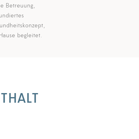
he Betreuung,
undiertes
sundheitskonzept,
Hause begleitet.
NTHALT