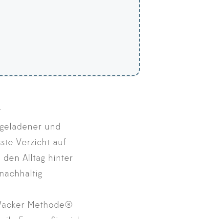
t
egeladener und
ste Verzicht auf
 den Alltag hinter
nachhaltig
l Wacker Methode®