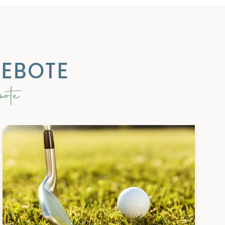
GEBOTE
ote