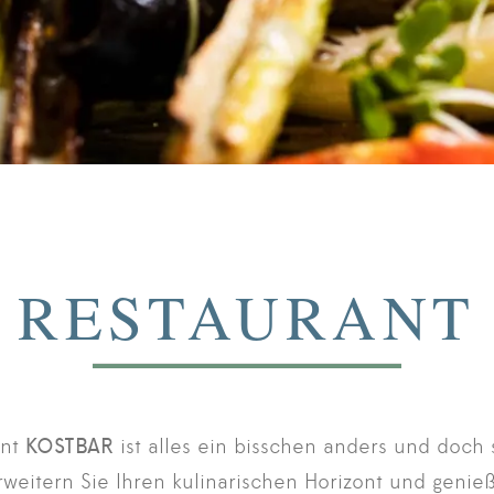
RESTAURANT
ant
KOSTBAR
ist alles ein bisschen anders und doch s
weitern Sie Ihren kulinarischen Horizont und genie