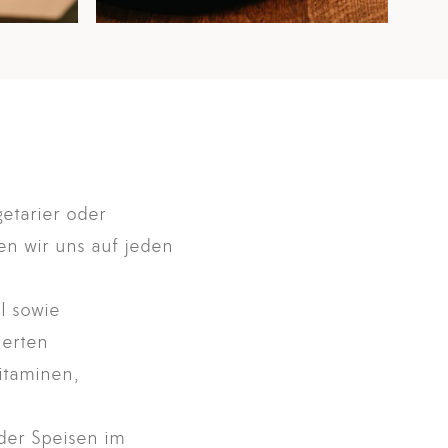
getarier oder
en wir uns auf jeden
l sowie
ierten
Vitaminen,
 der Speisen im