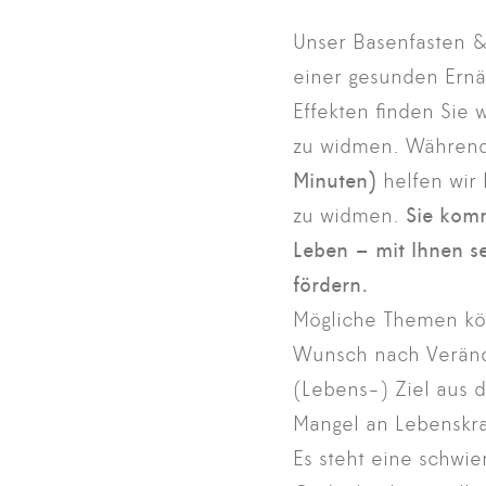
Unser Basenfasten &
einer gesunden Ernäh
Effekten finden Sie 
zu widmen. Während
Minuten)
helfen wir 
zu widmen.
Sie komm
Leben – mit Ihnen s
fördern.
Mögliche Themen kö
Wunsch nach Verände
(Lebens-) Ziel aus 
Mangel an Lebenskra
Es steht eine schwie