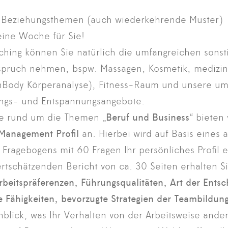
ge Beziehungsthemen (auch wiederkehrende Muster)
eine Woche für Sie!
hing können Sie natürlich die umfangreichen sonsti
spruch nehmen, bspw. Massagen, Kosmetik, medizin
InBody Körperanalyse), Fitness-Raum und unsere u
ngs- und Entspannungsangebote.
se rund um die Themen „
Beruf und Business
“ bieten 
Management Profil
an. Hierbei wird auf Basis eines 
ragebogens mit 60 Fragen Ihr persönliches Profil e
tschätzenden Bericht von ca. 30 Seiten erhalten Sie
rbeitspräferenzen, Führungsqualitäten, Art der Ents
 Fähigkeiten, bevorzugte Strategien der Teambildun
nblick, was Ihr Verhalten von der Arbeitsweise ande