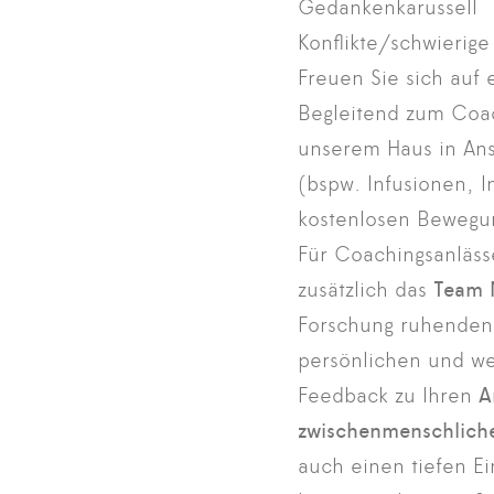
Gedankenkarussell
Konflikte/schwieri
Freuen Sie sich auf 
Begleitend zum Coac
unserem Haus in An
(bspw. Infusionen, 
kostenlosen Bewegu
Für Coachingsanläs
zusätzlich das
Team 
Forschung ruhenden F
persönlichen und wer
Feedback zu Ihren
A
zwischenmenschliche
auch einen tiefen Ei