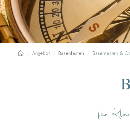
/
Angebot
/
Basenfasten
/
Basenfasten & C
Startseite
für Kla