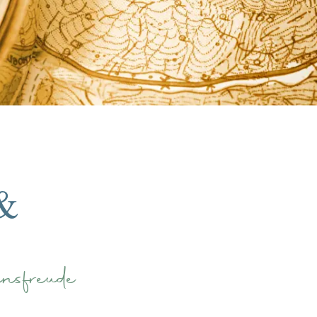
&
nsfreude