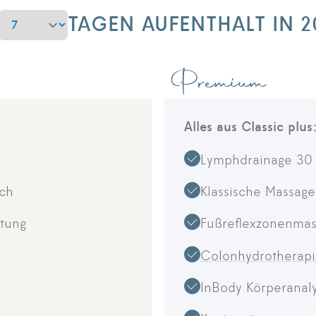
DAUER
TAGEN AUFENTHALT IN 2
Premium
Alles aus Classic plus
Lymphdrainage 30 
äch
Klassische Massage
itung
Fußreflexzonenmas
g
Colonhydrotherap
InBody Körperanal