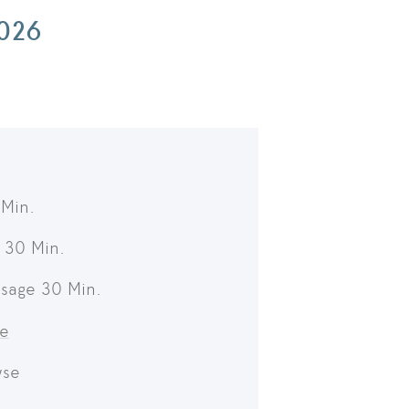
026
:
Min.
 30 Min.
sage 30 Min.
ie
yse