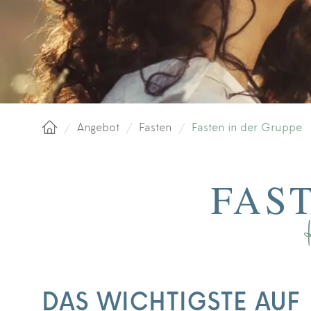
/
Angebot
/
Fasten
/
Fasten in der Gruppe
Startseite
FAS
DAS WICHTIGSTE AUF