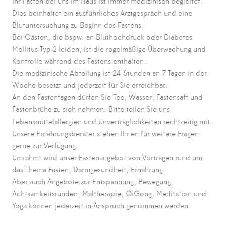
Ihr Fasten bei uns im Haus ist immer medizinisch begleitet.
Dies beinhaltet ein ausführliches Arztgespräch und eine
Blutuntersuchung zu Beginn des Fastens.
Bei Gästen, die bspw. an Bluthochdruck oder Diabetes
Mellitus Typ 2 leiden, ist die regelmäßige Überwachung und
Kontrolle während des Fastens enthalten.
Die medizinische Abteilung ist 24 Stunden an 7 Tagen in der
Woche besetzt und jederzeit für Sie erreichbar.
An den Fastentagen dürfen Sie Tee, Wasser, Fastensaft und
Fastenbrühe zu sich nehmen. Bitte teilen Sie uns
Lebensmittelallergien und Unverträglichkeiten rechtzeitig mit.
Unsere Ernährungsberater stehen Ihnen für weitere Fragen
gerne zur Verfügung.
Umrahmt wird unser Fastenangebot von Vorträgen rund um
das Thema Fasten, Darmgesundheit, Ernährung.
Aber auch Angebote zur Entspannung, Bewegung,
Achtsamkeitsrunden, Maltherapie, QiGong, Meditation und
Yoga können jederzeit in Anspruch genommen werden.