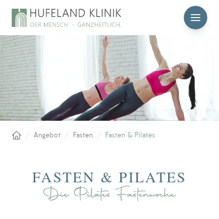
MENÜ
/
Angebot
/
Fasten
/
Fasten & Pilates
Startseite
FASTEN & PILATES
Die Pilates Fastenwoche