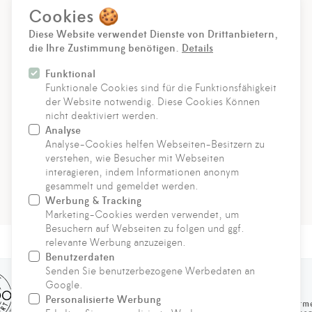
Vorname
Cookies 🍪
Nachname
Diese Website verwendet Dienste von Drittanbietern,
die Ihre Zustimmung benötigen.
Details
*
E-Mail-Adresse
Funktional
Funktionale Cookies sind für die Funktionsfähigkeit
der Website notwendig. Diese Cookies Können
nicht deaktiviert werden.
ANMELDEN
Analyse
Analyse-Cookies helfen Webseiten-Besitzern zu
verstehen, wie Besucher mit Webseiten
Für den Versand unserer Newsletter nutzen wir rapidmail.
interagieren, indem Informationen anonym
Mit Ihrer Anmeldung stimmen Sie zu, dass die eingegebenen
gesammelt und gemeldet werden.
Daten an rapidmail übermittelt werden. Beachten Sie bitte
deren
AGB
und
Datenschutzbestimmungen
.
Werbung & Tracking
Marketing-Cookies werden verwendet, um
Besuchern auf Webseiten zu folgen und ggf.
relevante Werbung anzuzeigen.
Benutzerdaten
Senden Sie benutzerbezogene Werbedaten an
Google.
Personalisierte Werbung