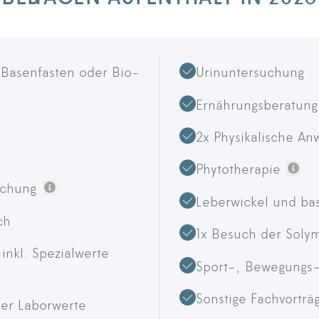
(Basenfasten oder Bio-
Urinuntersuchung
Ernährungsberatung 
ationen
2x Physikalische A
Phytotherapie
Wei
uchung
Leberwickel und ba
Weitere Informationen
ch
1x Besuch der Sol
inkl. Spezialwerte
Sport-, Bewegungs
Sonstige Fachvortr
der Laborwerte