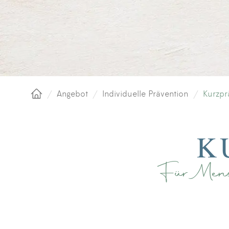
/
Angebot
/
Individuelle Prävention
/
Kurzpr
Startseite
K
Für Mens