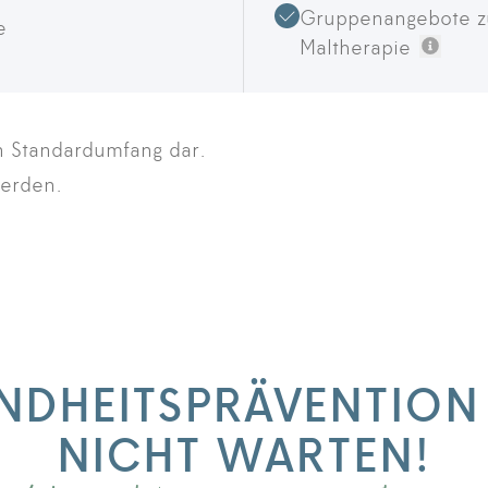
Gruppenangebote zu
e
Maltherapie
Weite
en Standardumfang dar.
werden.
NDHEITSPRÄVENTION
NICHT WARTEN!