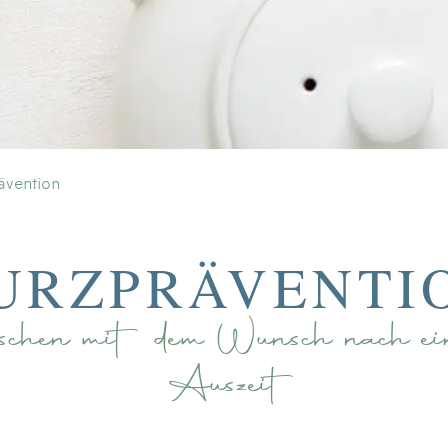
ävention
URZPRÄVENTI
chen mit dem Wunsch nach ein
Auszeit