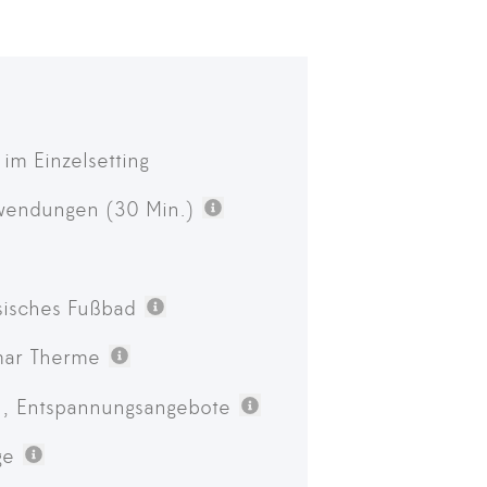
im Einzelsetting
nwendungen (30 Min.)
Weitere Informationen
tere Informationen
sisches Fußbad
Weitere Informationen
ymar Therme
Weitere Informationen
-, Entspannungsangebote
Weitere Informationen
äge
Weitere Informationen