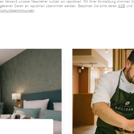
en Versand unserer Newsletter nutzen wir rapidmail. Mit Ihrer Anmeldung stimmen Si
egebenen Daten an rapidmail übermittelt werden. Beachten Sie bitte deren
AGB
und
nschutzbestimmungen
.