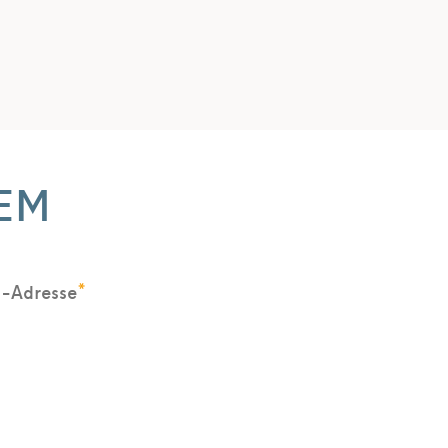
EM
*
l-Adresse