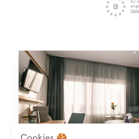
Für d
eing
Date
Cookies 🍪